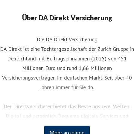
Über DA Direkt Versicherung
Die DA Direkt Versicherung
DA Direkt ist eine Tochtergesellschaft der Zurich Gruppe in
Deutschland mit Beitragseinnahmen (2025) von 451
Millionen Euro und rund 1,66 Millionen
Versicherungsverträgen im deutschen Markt. Seit über 40
Jahren immer für Sie da.
Der Direktversicherer bietet das Beste aus zwei Welten:
Digital und persönlich. Bequeme digitale Services und
persönliche Unterstützung rund um die Uhr. Als Teil der
Mehr anzeigen