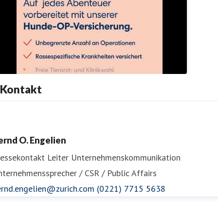
dadirektversicherung
Kontakt
A Direkt Hundeversicherung mit OP‑Schutz
dadirektversicherung
ernd O. Engelien
ressekontakt
Leiter Unternehmenskommunikation
ternehmenssprecher / CSR / Public Affairs
ernd.engelien@zurich.com
(0221) 7715 5638