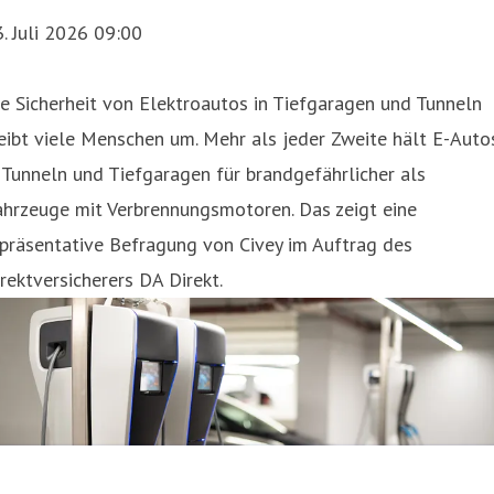
Brandschäden sind unabhängig von der Antriebsart sowohl
. Juli 2026 09:00
er die Vollkasko al
e Sicherheit von Elektroautos in Tiefgaragen und Tunneln
eibt viele Menschen um. Mehr als jeder Zweite hält E-Auto
 Tunneln und Tiefgaragen für brandgefährlicher als
ahrzeuge mit Verbrennungsmotoren. Das zeigt eine
präsentative Befragung von Civey im Auftrag des
rektversicherers DA Direkt.