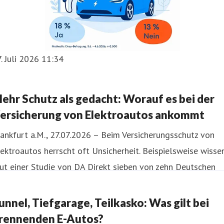
. Juli 2026 11:34
ehr Schutz als gedacht: Worauf es bei der
ersicherung von Elektroautos ankommt
ankfurt a.M., 27.07.2026 – Beim Versicherungsschutz von
ektroautos herrscht oft Unsicherheit. Beispielsweise wisse
ut einer Studie von DA Direkt sieben von zehn Deutschen
cht, ob Brandschäden an E-Autos von der
eilkaskoversicherung übernommen werden. Der
unnel, Tiefgarage, Teilkasko: Was gilt bei
rektversicherer gibt bei diesem Punkt klar Entwarnung:
rennenden E-Autos?