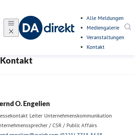
Alle Meldungen
I
Mediengalerie
Veranstaltungen
Kontakt
(current)
Kontakt
ernd O. Engelien
ressekontakt
Leiter Unternehmenskommunikation
ternehmenssprecher / CSR / Public Affairs
ernd.engelien@zurich.com
(0221) 7715 5638