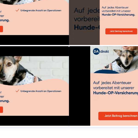
icherung
dadirektversicherung
aucht eine OP? Sichere
Deine Hund braucht eine 
 der DA Direkt OP-
dein Hund mit der DA Dire
ab
Versicherung ab
icherung
dadirektversicherung