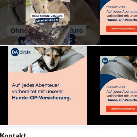
dadirektversicherung
dadirektvers
elpenversicherung: Schutz für deinen
Deine Hund br
euen besten Freund mit DA Direkt
dein Hund mit
Versicherung 
dadirektversicherung
dadirektvers
Kontakt