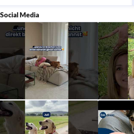
Social Media
chütze deinen Welpen mit der
Schütze deine
assenden DA Direkt Versicherung
passenden DA