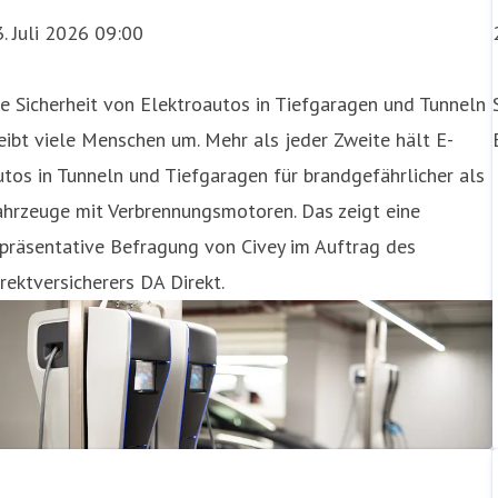
. Juli 2026 09:00
e Sicherheit von Elektroautos in Tiefgaragen und Tunneln
eibt viele Menschen um. Mehr als jeder Zweite hält E-
tos in Tunneln und Tiefgaragen für brandgefährlicher als
. Juli 2026 11:34
ahrzeuge mit Verbrennungsmotoren. Das zeigt eine
präsentative Befragung von Civey im Auftrag des
ehr Schutz als gedacht: Worauf es bei der
rektversicherers DA Direkt.
ankfurt a.M., 27.07.2026 – Beim Versicherungsschutz von E
cht, ob Brandschäden an E-Autos von der Teilkaskoversich
abhängig von der Antriebsart sowohl über die Vollkasko a