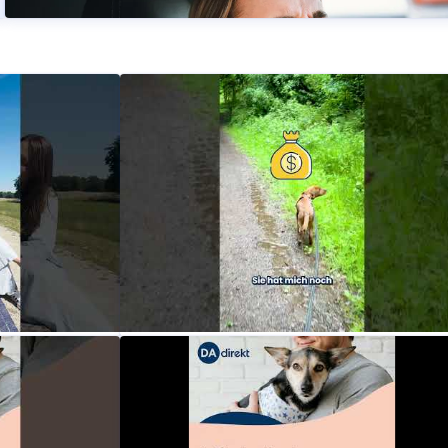
t der
Welpenversicherung: Sicher
icherung
abgesichert ab dem ersten Tag mit DA
Direkt