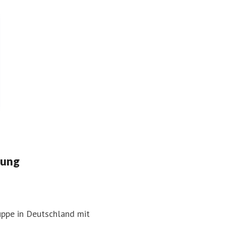
deversicherung mit
DA Direkt Hundeversicher
OP‑Schutz
icherung
dadirektversicherung
rung
uppe in Deutschland mit