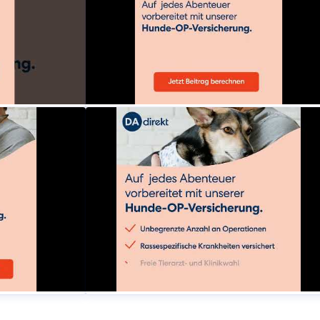
dadirektversicherung
OP? Sichere
Deine Hund braucht eine OP? Sichere
kt OP-
dein Hund mit der DA Direkt OP-
Versicherung ab
dadirektversicherung