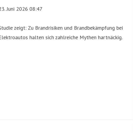
23. Juni 2026 08:47
Studie zeigt: Zu Brandrisiken und Brandbekämpfung bei
Elektroautos halten sich zahlreiche Mythen hartnäckig.
 Versicherung von Elektroautos ankommt
lektroautos herrscht oft Unsicherheit. Beispielsweise wiss
erung übernommen werden. Der Direktversicherer gibt bei 
l