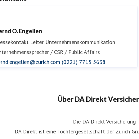
eine Hund braucht eine OP? Sichere
DA Direkt Hun
ein Hund mit der DA Direkt OP-
OP‑Schutz
ersicherung ab
dadirektvers
ernd O. Engelien
dadirektversicherung
ressekontakt
Leiter Unternehmenskommunikation
ternehmenssprecher / CSR / Public Affairs
ernd.engelien@zurich.com
(0221) 7715 5638
Über DA Direkt Versiche
Die DA Direkt Versicherung
DA Direkt ist eine Tochtergesellschaft der Zurich Gr