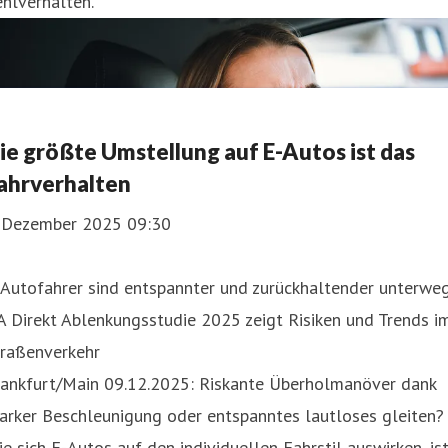
hlverhalten.
ie größte Umstellung auf E-Autos ist das
ahrverhalten
. Dezember 2025 09:30
-Autofahrer sind entspannter und zurückhaltender unterwe
 Direkt Ablenkungsstudie 2025 zeigt Risiken und Trends i
traßenverkehr
rankfurt/Main 09.12.2025: Riskante Überholmanöver dank
arker Beschleunigung oder entspanntes lautloses gleiten?
e sich E-Autos auf den individuellen Fahrstil auswirken, is