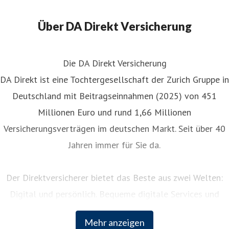
Über DA Direkt Versicherung
Die DA Direkt Versicherung
DA Direkt ist eine Tochtergesellschaft der Zurich Gruppe in
Deutschland mit Beitragseinnahmen (2025) von 451
Millionen Euro und rund 1,66 Millionen
Versicherungsverträgen im deutschen Markt. Seit über 40
Jahren immer für Sie da.
Der Direktversicherer bietet das Beste aus zwei Welten:
Digital und persönlich. Bequeme digitale Services und
persönliche Unterstützung rund um die Uhr. Als Teil der
Mehr anzeigen
weltweit erfolgreichen Zurich Insurance Group kombiniert