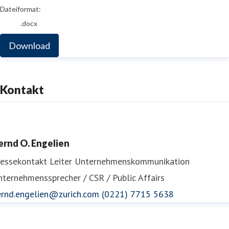
Dateiformat:
.docx
Download
Kontakt
ernd O. Engelien
ressekontakt
Leiter Unternehmenskommunikation
ternehmenssprecher / CSR / Public Affairs
ernd.engelien@zurich.com
(0221) 7715 5638