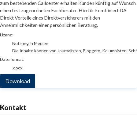
zum bestehenden Callcenter erhalten Kunden künftig auf Wunsch
einen fest zugeordneten Fachberater. Hierfür kombiniert DA
Direkt Vorteile eines Direktversicherers mit den
Annehmlichkeiten einer persönlichen Beratung.
go to media item
Lizenz:
Nutzung in Medien
Die Inhalte können von Journalisten, Bloggern, Kolumnisten, Sch
Dateiformat:
.docx
Download
Kontakt