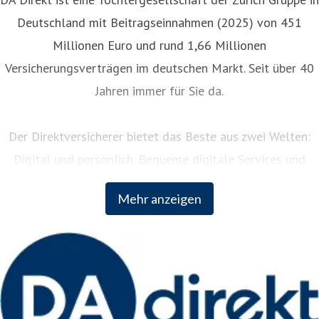
Deutschland mit Beitragseinnahmen (2025) von 451
Millionen Euro und rund 1,66 Millionen
Versicherungsverträgen im deutschen Markt. Seit über 40
Jahren immer für Sie da.
Der Direktversicherer bietet das Beste aus zwei Welten:
Digital und persönlich. Bequeme digitale Services und
persönliche Unterstützung rund um die Uhr. Als Teil der
Mehr anzeigen
weltweit erfolgreichen Zurich Insurance Group kombiniert
DA Direkt fundiertes Versicherungswissen mit innovativem
Vordenken der internationalen Unternehmensgruppe.
Weitere Informationen: www.da-direkt.de