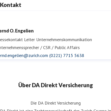
Kontakt
ernd O. Engelien
ressekontakt
Leiter Unternehmenskommunikation
ternehmenssprecher / CSR / Public Affairs
ernd.engelien@zurich.com
(0221) 7715 5638
Über DA Direkt Versicherung
Die DA Direkt Versicherung
DA Direkt ist eine Tochtergesellschaft der Zurich Gruppe in