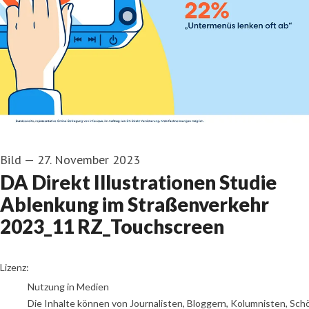
Bild
—
27. November 2023
DA Direkt Illustrationen Studie
Ablenkung im Straßenverkehr
2023_11 RZ_Touchscreen
go to media item
Lizenz:
Nutzung in Medien
Die Inhalte können von Journalisten, Bloggern, Kolumnisten, Sch