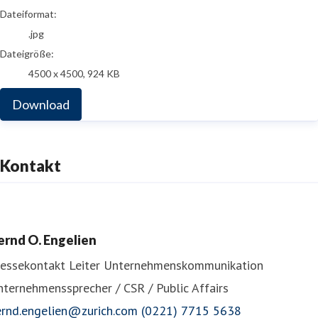
Dateiformat:
.jpg
Dateigröße:
4500 x 4500, 924 KB
Download
Kontakt
ernd O. Engelien
ressekontakt
Leiter Unternehmenskommunikation
ternehmenssprecher / CSR / Public Affairs
ernd.engelien@zurich.com
(0221) 7715 5638