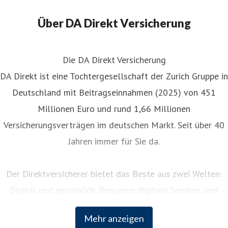
Über DA Direkt Versicherung
Die DA Direkt Versicherung
DA Direkt ist eine Tochtergesellschaft der Zurich Gruppe in
Deutschland mit Beitragseinnahmen (2025) von 451
Millionen Euro und rund 1,66 Millionen
Versicherungsverträgen im deutschen Markt. Seit über 40
Jahren immer für Sie da.
Der Direktversicherer bietet das Beste aus zwei Welten:
Digital und persönlich. Bequeme digitale Services und
persönliche Unterstützung rund um die Uhr. Als Teil der
Mehr anzeigen
weltweit erfolgreichen Zurich Insurance Group kombiniert