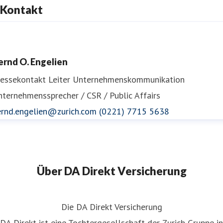
Kontakt
ernd O. Engelien
ressekontakt
Leiter Unternehmenskommunikation
ternehmenssprecher / CSR / Public Affairs
ernd.engelien@zurich.com
(0221) 7715 5638
Über DA Direkt Versicherung
Die DA Direkt Versicherung
DA Direkt ist eine Tochtergesellschaft der Zurich Gruppe in