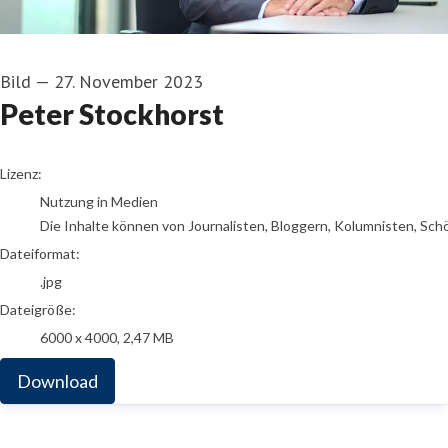
Bild
—
27. November 2023
Peter Stockhorst
go to media item
Lizenz:
Nutzung in Medien
Die Inhalte können von Journalisten, Bloggern, Kolumnisten, Sch
Dateiformat:
.jpg
Dateigröße:
6000 x 4000, 2,47 MB
Download