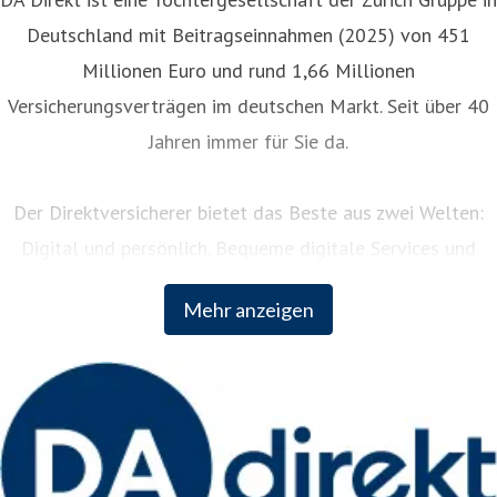
Deutschland mit Beitragseinnahmen (2025) von 451
Millionen Euro und rund 1,66 Millionen
Versicherungsverträgen im deutschen Markt. Seit über 40
Jahren immer für Sie da.
Der Direktversicherer bietet das Beste aus zwei Welten:
Digital und persönlich. Bequeme digitale Services und
persönliche Unterstützung rund um die Uhr. Als Teil der
Mehr anzeigen
weltweit erfolgreichen Zurich Insurance Group kombiniert
DA Direkt fundiertes Versicherungswissen mit innovativem
Vordenken der internationalen Unternehmensgruppe.
Weitere Informationen: www.da-direkt.de