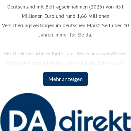
Deutschland mit Beitragseinnahmen (2025) von 451
Millionen Euro und rund 1,66 Millionen
Versicherungsverträgen im deutschen Markt. Seit über 40
Jahren immer für Sie da.
Der Direktversicherer bietet das Beste aus zwei Welten:
Digital und persönlich. Bequeme digitale Services und
persönliche Unterstützung rund um die Uhr. Als Teil der
Mehr anzeigen
weltweit erfolgreichen Zurich Insurance Group kombiniert
DA Direkt fundiertes Versicherungswissen mit innovativem
Vordenken der internationalen Unternehmensgruppe.
Weitere Informationen: www.da-direkt.de