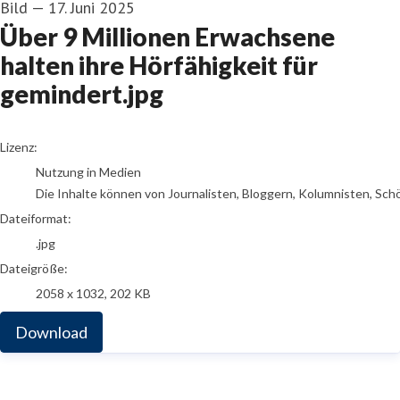
Bild
—
17. Juni 2025
Über 9 Millionen Erwachsene
halten ihre Hörfähigkeit für
gemindert.jpg
go to media item
Lizenz:
Nutzung in Medien
Die Inhalte können von Journalisten, Bloggern, Kolumnisten, Sch
Dateiformat:
.jpg
Dateigröße:
2058 x 1032, 202 KB
Download