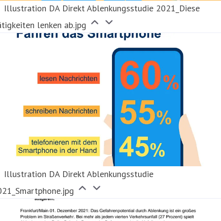
Illustration DA Direkt Ablenkungsstudie 2021_Diese
̈tigkeiten lenken ab.jpg
Illustration DA Direkt Ablenkungsstudie
021_Smartphone.jpg