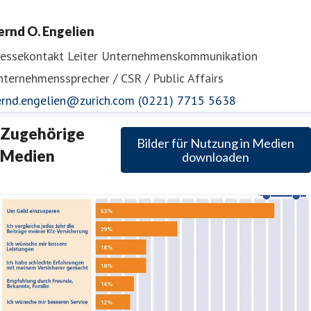
ernd O. Engelien
ressekontakt
Leiter Unternehmenskommunikation
ternehmenssprecher / CSR / Public Affairs
ernd.engelien@zurich.com
(0221) 7715 5638
Zugehörige
Bilder für Nutzung in Medien
Medien
downloaden