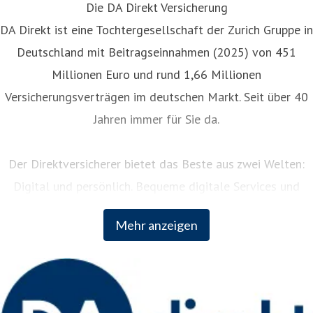
Die DA Direkt Versicherung
DA Direkt ist eine Tochtergesellschaft der Zurich Gruppe in
Deutschland mit Beitragseinnahmen (2025) von 451
Millionen Euro und rund 1,66 Millionen
Versicherungsverträgen im deutschen Markt. Seit über 40
Jahren immer für Sie da.
Der Direktversicherer bietet das Beste aus zwei Welten:
Digital und persönlich. Bequeme digitale Services und
persönliche Unterstützung rund um die Uhr. Als Teil der
Mehr anzeigen
weltweit erfolgreichen Zurich Insurance Group kombiniert
DA Direkt fundiertes Versicherungswissen mit innovativem
Vordenken der internationalen Unternehmensgruppe.