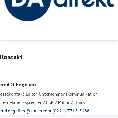
Weitere Informationen:
www.da-direkt.de
Kontakt
ernd O. Engelien
ressekontakt
Leiter Unternehmenskommunikation
ternehmenssprecher / CSR / Public Affairs
ernd.engelien@zurich.com
(0221) 7715 5638