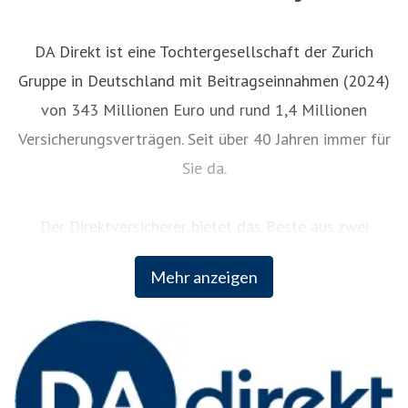
DA Direkt ist eine Tochtergesellschaft der Zurich
Gruppe in Deutschland mit Beitragseinnahmen (2024)
von 343 Millionen Euro und rund 1,4 Millionen
Versicherungsverträgen. Seit über 40 Jahren immer für
Sie da.
Der Direktversicherer bietet das Beste aus zwei
Welten: Digital und persönlich. Bequeme digitale
Mehr anzeigen
Services und persönliche Unterstützung rund um die
Uhr. Als Teil der weltweit erfolgreichen Zurich
Insurance Group kombiniert DA Direkt fundiertes
Versicherungswissen mit innovativem Vordenken der
internationalen Unternehmensgruppe.