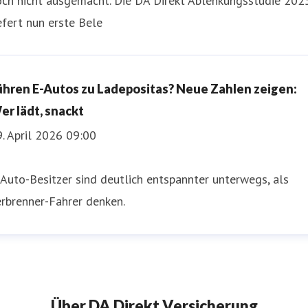
och nicht ausgemacht. Die DA Direkt Ablenkungsstudie 202
efert nun erste Bele
ühren E-Autos zu Ladepositas? Neue Zahlen zeigen:
er lädt, snackt
. April 2026 09:00
Auto-Besitzer sind deutlich entspannter unterwegs, als
rbrenner-Fahrer denken.
Über DA Direkt Versicherung