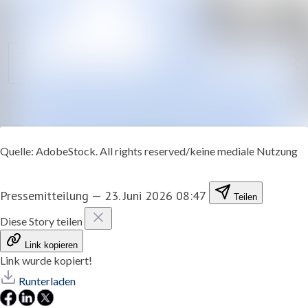
Alle Meldungen
I
Mediengalerie
Veranstaltungen
Kontakt
Quelle: AdobeStock. All rights reserved/keine mediale Nutzung
Pressemitteilung
—
23. Juni 2026 08:47
Teilen
Diese Story teilen
Link kopieren
Link wurde kopiert!
Runterladen