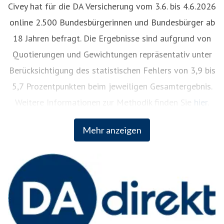
Civey hat für die DA Versicherung vom 3.6. bis 4.6.2026
online 2.500 Bundesbürgerinnen und Bundesbürger ab
18 Jahren befragt. Die Ergebnisse sind aufgrund von
Quotierungen und Gewichtungen repräsentativ unter
Berücksichtigung des statistischen Fehlers von 3,9 bis
5,7 Prozentpunkten beim jeweiligen Gesamtergebnis.
Weitere Informationen zur Methodik finden Sie
hier
.
Mehr anzeigen
Die DA Direkt Versicherung
DA Direkt ist eine Tochtergesellschaft der Zurich
Gruppe in Deutschland mit Beitragseinnahmen (2024)
von 343 Millionen Euro und rund 1,4 Millionen
Versicherungsverträgen. Seit über 40 Jahren immer für