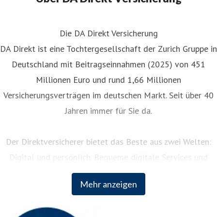
Die DA Direkt Versicherung
DA Direkt ist eine Tochtergesellschaft der Zurich Gruppe in
Deutschland mit Beitragseinnahmen (2025) von 451
Millionen Euro und rund 1,66 Millionen
Versicherungsverträgen im deutschen Markt. Seit über 40
Jahren immer für Sie da.
Der Direktversicherer bietet das Beste aus zwei Welten:
Digital und persönlich. Bequeme digitale Services und
persönliche Unterstützung rund um die Uhr. Als Teil der
Mehr anzeigen
weltweit erfolgreichen Zurich Insurance Group kombiniert
DA Direkt fundiertes Versicherungswissen mit innovativem