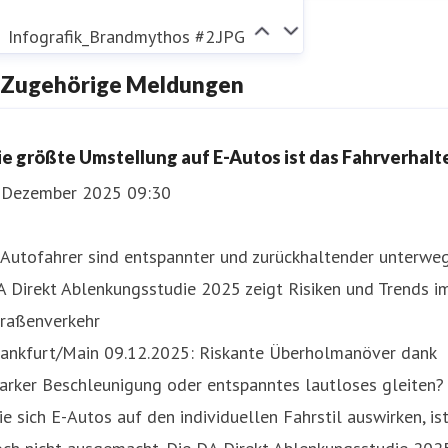
Infografik_Brandmythos #2.JPG
Zugehörige Meldungen
ie größte Umstellung auf E-Autos ist das Fahrverhalt
. Dezember 2025 09:30
-Autofahrer sind entspannter und zurückhaltender unterwe
 Direkt Ablenkungsstudie 2025 zeigt Risiken und Trends i
traßenverkehr
rankfurt/Main 09.12.2025: Riskante Überholmanöver dank
arker Beschleunigung oder entspanntes lautloses gleiten?
e sich E-Autos auf den individuellen Fahrstil auswirken, is