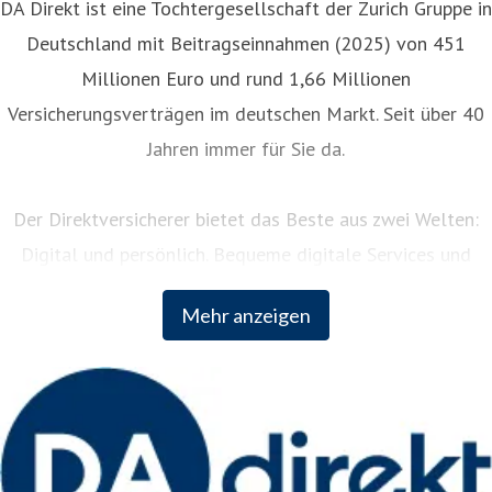
DA Direkt ist eine Tochtergesellschaft der Zurich Gruppe in
Deutschland mit Beitragseinnahmen (2025) von 451
Millionen Euro und rund 1,66 Millionen
Versicherungsverträgen im deutschen Markt. Seit über 40
Jahren immer für Sie da.
Der Direktversicherer bietet das Beste aus zwei Welten:
Digital und persönlich. Bequeme digitale Services und
persönliche Unterstützung rund um die Uhr. Als Teil der
Mehr anzeigen
weltweit erfolgreichen Zurich Insurance Group kombiniert
DA Direkt fundiertes Versicherungswissen mit innovativem
Vordenken der internationalen Unternehmensgruppe.
Weitere Informationen: www.da-direkt.de