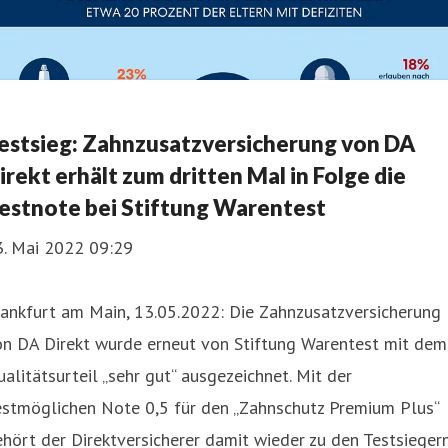
estsieg: Zahnzusatzversicherung von DA
irekt erhält zum dritten Mal in Folge die
estnote bei Stiftung Warentest
3. Mai 2022 09:29
rankfurt am Main, 13.05.2022: Die Zahnzusatzversicherung
on DA Direkt wurde erneut von Stiftung Warentest mit dem
alitätsurteil „sehr gut“ ausgezeichnet. Mit der
estmöglichen Note 0,5 für den „Zahnschutz Premium Plus“
hört der Direktversicherer damit wieder zu den Testsieger