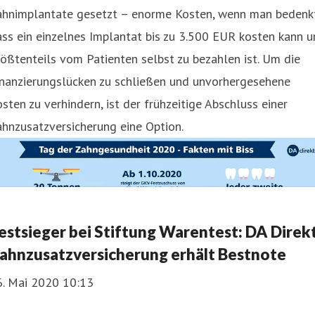
ahnimplantate gesetzt – enorme Kosten, wenn man bedenkt
ss ein einzelnes Implantat bis zu 3.500 EUR kosten kann 
ößtenteils vom Patienten selbst zu bezahlen ist. Um die
inanzierungslücken zu schließen und unvorhergesehene
sten zu verhindern, ist der frühzeitige Abschluss einer
hnzusatzversicherung eine Option.
estsieger bei Stiftung Warentest: DA Direk
ahnzusatzversicherung erhält Bestnote
6. Mai 2020 10:13