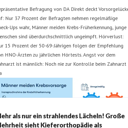
epräsentative Befragung von DA Direkt deckt Vorsorgelück
uf: Nur 37 Prozent der Befragten nehmen regelmäßige
heck-Ups wahr, Männer meiden Krebs-Früherkennung, junge
nschen sind überdurchschnittlich ungeimpft. Hörverlust:
ur 15 Prozent der 50-69-Jährigen folgen der Empfehlung
on HNO-Ärzten zu jährlichen Hörtests. Angst vor dem
hnarzt ist männlich: Noch nie zur Kontrolle beim Zahnarzt
a
ehr als nur ein strahlendes Lächeln! Große
ehrheit sieht Kieferorthopädie als