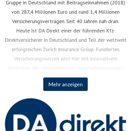
Gruppe in Deutschland mit Beitragseinnahmen (2018)
von 287,4 Millionen Euro und rund 1,4 Millionen
Versicherungsverträgen. Seit 40 Jahren nah dran.
Heute ist DA Direkt einer der führenden Kfz-
Direktversicherer in Deutschland und Teil der weltweit
erfolgreichen Zurich Insurance Group. Fundiertes
Versicherungswissen wird hier mit innovativem
Vordenken der internationalen Unternehmensgruppe
kombiniert – eine Garantie für moderne
Mehr anzeigen
Versicherungsleistungen.